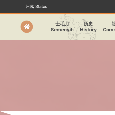
州属 States
士毛月
历史
Semenyih
History
Comm
Icon
label