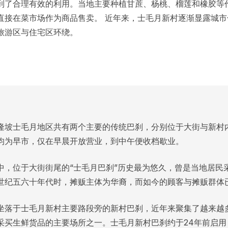
到了合理有效的利用。当地主要种植甘蔗、杨桃、榴莲和橡胶等
直接在菜市场作为商品售卖。 近年来，士毛月新村逐渐显露城
旅游区与住宅区环绕。
隆坡士毛月地区共有两个主要的传统巴刹，分别位于大街与新村
均为早市，仅在早晨开放营业，到中午便收档歇业。
中，位于大街街尾的“士毛月巴刹”历史最为悠久，曾是当地居民
世纪五六十年代时，摊贩主体为华裔，而如今的顾客与摊贩群体
坐落于士毛月新村主要路段旁的新村巴刹，近年来聚集了越来越
采买生鲜货品的主要场所之一。士毛月新村巴刹约于24年前启