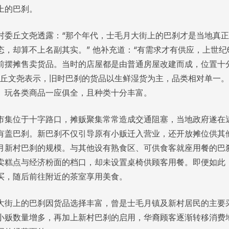
上的巴刹。
村委丘文尧透露：“那个年代，士毛月大街上的巴刹才是当地真
态，却算不上名副其实。” 他补充道：“有需求才有供应，上世纪
前摆摊售卖货品。当时的店屋都是由普通房屋改建而成，位置十
”丘文尧表示，旧时巴刹的货品以生鲜湿货为主，品类相对单一
、玩各类商品一应俱全，且种类十分丰富。
市集位于十字路口，摊贩聚集常常造成交通阻塞，当地政府遂在近 
有盖巴刹。新巴刹不仅引导原有小贩迁入营业，还开放摊位供其
月新村巴刹的规模。与其他设有熟食区、可供食客就座用餐的巴
卖糕点与经济粉面的档口，却未设置桌椅供顾客用餐。即便如此
买，随后前往附近的茶室享用美食。
大街上的巴刹因货品选择丰富，曾是士毛月镇及新村居民的主要
小贩数量增多，再加上新村巴刹的启用，华裔顾客逐渐转移消费