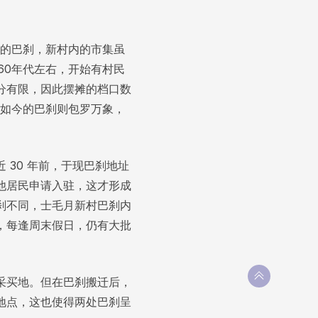
正的巴刹，新村内的市集虽
60年代左右，开始有村民
分有限，因此摆摊的档口数
。如今的巴刹则包罗万象，
30 年前，于现巴刹地址
他居民申请入驻，这才形成
刹不同，士毛月新村巴刹内
，每逢周末假日，仍有大批
采买地。但在巴刹搬迁后，
地点，这也使得两处巴刹呈