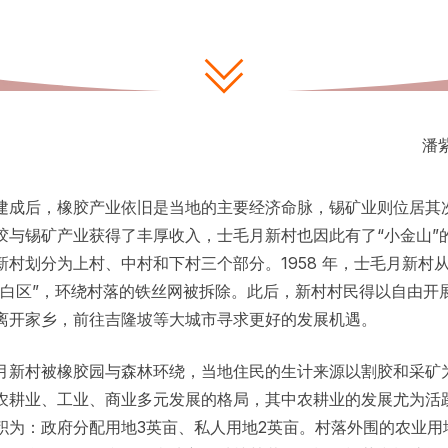
潘
建成后，橡胶产业依旧是当地的主要经济命脉，锡矿业则位居其
胶与锡矿产业获得了丰厚收入，士毛月新村也因此有了“小金山”
新村划分为上村、中村和下村三个部分。1958 年，士毛月新村从
“白区”，环绕村落的铁丝网被拆除。此后，新村村民得以自由开
离开家乡，前往吉隆坡等大城市寻求更好的发展机遇。
月新村被橡胶园与森林环绕，当地住民的生计来源以割胶和采矿
农耕业、工业、商业多元发展的格局，其中农耕业的发展尤为活
积为：政府分配用地3英亩、私人用地2英亩。村落外围的农业用