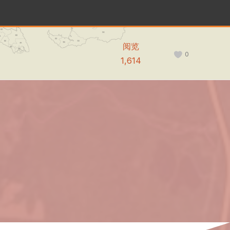
阅览
0
1,614