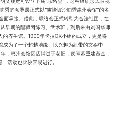
明文规定可设立下属“联络会”，这种组织形式被视
沙叻秀的领导层正式以“吉隆坡沙叻秀惠州会馆”的名
全面承接。借此，联络会正式转型为合法社团，在
。从早期的醒狮团练习、武术班，到后来由刘国华师
的养生馆。1999年卡拉OK小组的成立，更是将
馆成为了一个超越地缘、以兴趣为纽带的文娱中
4年，惠州会馆因店铺过于老旧，便筹募重建基金，
理想，活动也比较容易进行。