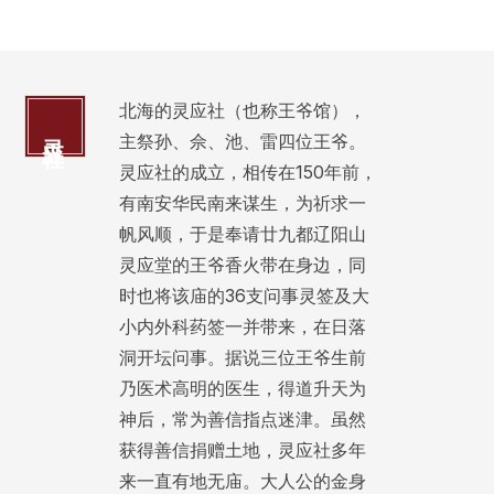
北海的灵应社（也称王爷馆），
灵应社
主祭孙、佘、池、雷四位王爷。
灵应社的成立，相传在150年前，
有南安华民南来谋生，为祈求一
帆风顺，于是奉请廿九都辽阳山
灵应堂的王爷香火带在身边，同
时也将该庙的36支问事灵签及大
小内外科药签一并带来，在日落
洞开坛问事。据说三位王爷生前
乃医术高明的医生，得道升天为
神后，常为善信指点迷津。虽然
获得善信捐赠土地，灵应社多年
来一直有地无庙。大人公的金身