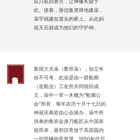
应只取回香火，让神像长留于
此。接着，善信集资择地建庙，
庙宇就建在渡头的桥上。从此妈
祖天后就成为他们的守护神。
鲁国大夫庙（鲁班庙），创立年
鲁国大夫庙
份不可考。此庙是由一群船廊
（造船业）工友所共同组织成
立，庙中一草一木概为“船廊公
会”所有，每年农历十月十七日的
神诞庆典皆由公会操办，庙中所
供奉的鲁班金身乃船匠从中国恭
迎而来，最初仅寄放于高原园内
一间简陋的亚答屋。1950年代后