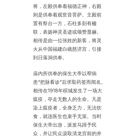
将，左殿供奉着福德正神，右殿
则是供奉着观世音菩萨。主殿前
置有祭台一方，石柱多刻有楹
联，表扬神灵圣迹或颂赞显赫。
相传是由一位张姓的新客，将灵
火从中国福建白礁慈济宫，引接
到日落洞供奉。
庙内所供奉的保生大帝以帮病
患“把脉看诊”后求取药签而闻名。
相传在1918年槟城发生了一场大
瘟疫，夺走无数人的生命。凡是
染上瘟疫者，全身乏力，无法饮
食，就连医生也束手无策。当时
保生大帝出游，派发马蹄予民
众，并让民众汲取清龙宫前的井