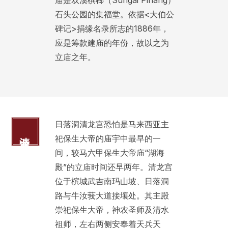
庙是双溪槟榔（Sungai Pinang）
石头公园的集福堂。依据<大伯公
碑记>捐缘名录所志的1886年，
应是筹款建庙的年份，故以之为
立庙之年。
日落洞清龙宫恐怕是马来西亚主
清龙宫
祀保生大帝的庙宇中最早的一
间，较马六甲保生大帝庙“湖海
殿”的立庙时间还早两年。清龙宫
位于槟城武吉南玛山坡、日落洞
路与牛汝莪大道接壤处。其主殿
崇祀保生大帝，神农圣师及清水
祖师，左右两侧安奉着天兵天