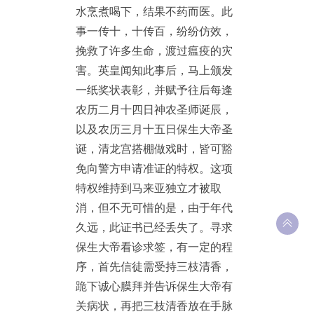
水烹煮喝下，结果不药而医。此
事一传十，十传百，纷纷仿效，
挽救了许多生命，渡过瘟疫的灾
害。英皇闻知此事后，马上颁发
一纸奖状表彰，并赋予往后每逢
农历二月十四日神农圣师诞辰，
以及农历三月十五日保生大帝圣
诞，清龙宫搭棚做戏时，皆可豁
免向警方申请准证的特权。这项
特权维持到马来亚独立才被取
消，但不无可惜的是，由于年代
久远，此证书已经丢失了。寻求
保生大帝看诊求签，有一定的程
序，首先信徒需受持三枝清香，
跪下诚心膜拜并告诉保生大帝有
关病状，再把三枝清香放在手脉