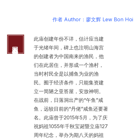
作者 Author：廖文辉 Lew Bon Hoi
此庙创建年份不详，估计应当建
网寮山海宫
于光绪年间，碑上也注明山海宫
的创建者为中国南来的渔民，他
们在此居住，并形成一个渔村，
当时村民全是以捕鱼为业的渔
民。囿于经济条件，只能集资建
立一简陋之亚答屋，安放神明。
在战前，日落洞出产的“午鱼”咸
鱼，远较目前的“丹佬”咸鱼还要著
名。此庙曾于2015年5月，为了庆
祝妈祖1055年千秋宝诞暨立庙127
周年纪念，举办为期八天的妈祖