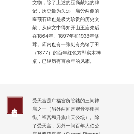
文物，除了上述的巫裔献地的碑
记，历史最为久远，庙旁两侧的
匾额石碑也是极为珍贵的历史文
献，从碑文中得知开山王庙先后
在1864年、1897年和1938年修
茸。庙内也有一张刻有光绪丁丑
（1877）的百年红色方型实木神
桌，已经历有百余年的风霜。
受天宫是广福宫所管辖的三间神
大伯公庙
庙之一（另外两间是观音亭椰脚
街广福宫和升旗山天公坛）。除
了受天宫，另外一间百年大伯公