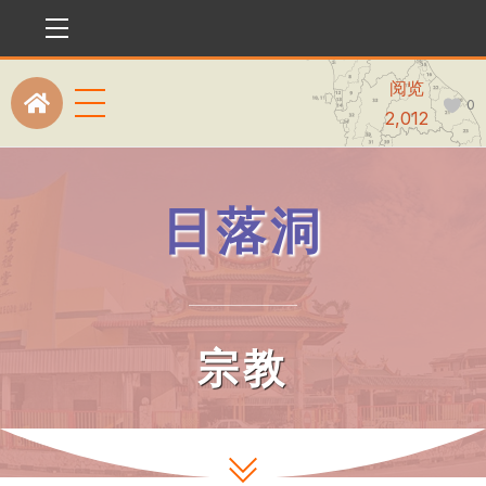
Menu
阅览
Menu
0
Icon
2,012
label
日落洞
宗教