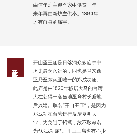
由值年炉主迎至家中供奉一年，
来年再由新炉主供奉。1984年，
才有自身的庙宇。
开山圣王庙是日落洞众多庙宇中
开山圣王庙
历史最为久远的，同也是马来西
亚乃至东南亚唯一的郑成功庙。
此庙是由1820年移居大马的台湾
人在获得一名当地巫裔村长赠地
后兴建。取名“开山王庙”，是因为
郑成功在台湾进行反清复明大
业，为免过于招摇，故不敢命名
为“郑成功庙”。开山王庙也有不少