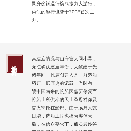
灵身銮轿巡行槟岛接力大游行，
类似的游行也曾于2009首次主
办。
其建庙情况与山海宫大同小异，
船廊天后宫
无法确认建庙年份，大致建于光
绪年间，此庙创建人是一群造船
巧匠。据庙史的记载，当时有一
艘中国南来的帆船因需要修复而
将船上所供奉的天上圣母神像及
香火寄托在船廊。由于膜拜人数
日增，造船工匠也极为虔信天
后，在信众要求下，船员最终答