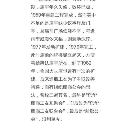
期，庙宇年久失修，败坏已极，
1959年重建工程完成，然而美中
不足的是庙宇缺少议事厅及门
亭，且庙前广场低洼不平，每逢
雨季或潮汐来临，则遍地泥泞。
1977年发动扩建，1979年完工，
此时庙前的牌楼竖立起来，方便
善信辨认庙宇所在。到了1982
年，鲁国大夫庙也曾有一次的扩
建。后来造船工友为了争取改善
待遇，而有组织船廊公会的想
法，曾经三易其名，最早是“槟华
船廊工友互助会”，而后改为“槟华
船廊工友联合会”，最后是“船廊公
会”，沿用至今。