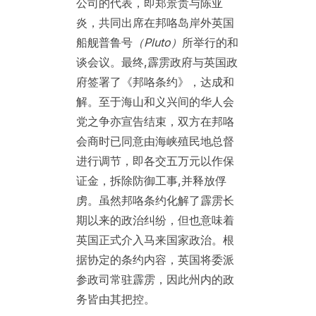
公司的代表，即郑景贵与陈亚
炎，共同出席在邦咯岛岸外英国
船舰普鲁号
（
Pluto）
所举行的和
谈会议。最终,霹雳政府与英国政
府签署了《邦咯条约》，达成和
解。至于海山和义兴间的华人会
党之争亦宣告结束，双方在邦咯
会商时已同意由海峡殖民地总督
进行调节，即各交五万元以作保
证金，拆除防御工事,并释放俘
虏。虽然邦咯条约化解了霹雳长
期以来的政治纠纷，但也意味着
英国正式介入马来国家政治。根
据协定的条约内容，英国将委派
参政司常驻霹雳，因此州内的政
务皆由其把控。