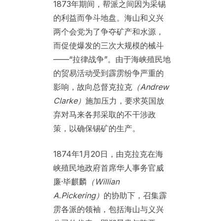
1873年期间，帮派之间因为采锡
的利益而争斗地盘。海山和义兴
两个会党为了争夺矿产和水源，
而促使爆发的三次大规模的械斗
——“拉律战争”。由于海峡殖民地
的贸易活动受到霹雳纷争严重的
影响，故向总督克拉克
（
Andrew
Clarke）
施加压力，要求英国放
弃对马来各邦采取的不干涉政
策，以确保锡矿的生产。
1874年1月20日，由克拉克在海
峡殖民地政府首席华人事务官威
廉·毕麒麟
（
Willian
A.Pickering）
的协助下，召集霹
雳各派的领袖，包括海山与义兴