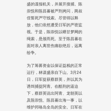
盛的谍报机关，并展开搜捕。陈
崇悦和陈昌蕃被严刑拷问，两叔
侄誓死严守线索。尽管得以释
放，他们依然遭受日军的严密监
视。于是，陈崇悦以晒甘梦网的
绳索，悬颈而死。至于陈昌蕃在
面对亲人离世伤痛欲绝后，远离
纷争。
为了筹募资金以保证益栈的正常
运行，林谋盛亲自下山。3月24
日，日军捉获蔡群英，并以其为
诱饵捕捉阿青。在酷刑的逼迫
下，蔡群英说出阿青、龙朝英以
及陈崇悦、陈昌蕃出海一事，以
维护邦咯岛全岛的安全。日军在