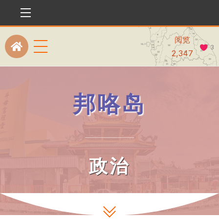
Menu
阅览
Menu
3
Icon
2,347
label
邦咯岛
政治