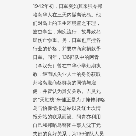
1942年初，日军突如其来强令邦
咯岛华人在三天内撤离该岛。他
们对岛上的卫生环境置之不理，
蚊虫孪生，痢疾流行，故导致岛
民伤亡惨重。另，日军也严控各
行业的价格，并要求商家捐款予
日军。同年，136部队中的阿青
（李汉光）曾在中华小学短期执
教，继而以失业人士的身份获取
邦咯岛殷商蔡群英的同情与雇
佣，并冒认为舅父关系。吉灵丸
的“天胜栈”米铺正是为了掩饰邦咯
岛与怡保情报总站以及红土坎情
报分站的联系而设。阿青亦利用
自己和邦咯岛警团主事人沈丁元
夫妇的良好关系，为136部队人员