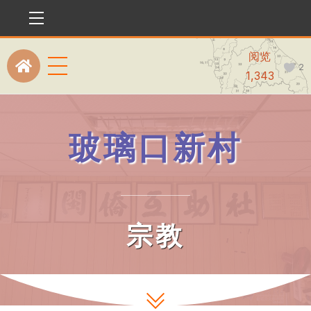
Menu
阅览
Menu
2
Icon
1,343
label
玻璃口新村
宗教