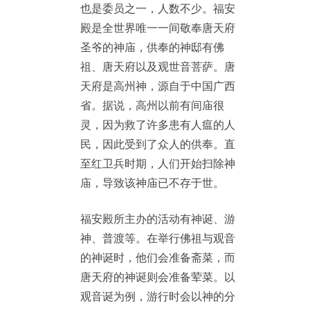
也是委员之一，人数不少。福安
殿是全世界唯一一间敬奉唐天府
圣爷的神庙，供奉的神邸有佛
祖、唐天府以及观世音菩萨。唐
天府是高州神，源自于中国广西
省。据说，高州以前有间庙很
灵，因为救了许多患有人瘟的人
民，因此受到了众人的供奉。直
至红卫兵时期，人们开始扫除神
庙，导致该神庙已不存于世。
福安殿所主办的活动有神诞、游
神、普渡等。在举行佛祖与观音
的神诞时，他们会准备斋菜，而
唐天府的神诞则会准备荤菜。以
观音诞为例，游行时会以神的分