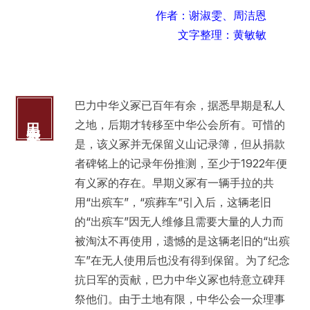
作者：谢淑雯、周洁恩
文字整理：黄敏敏
巴力中华义冢已百年有余，据悉早期是私人
巴力中华义冢
之地，后期才转移至中华公会所有。可惜的
是，该义冢并无保留义山记录簿，但从捐款
者碑铭上的记录年份推测，至少于1922年便
有义冢的存在。早期义冢有一辆手拉的共
用“出殡车”，“殡葬车”引入后，这辆老旧
的“出殡车”因无人维修且需要大量的人力而
被淘汰不再使用，遗憾的是这辆老旧的“出殡
车”在无人使用后也没有得到保留。为了纪念
抗日军的贡献，巴力中华义冢也特意立碑拜
祭他们。由于土地有限，中华公会一众理事