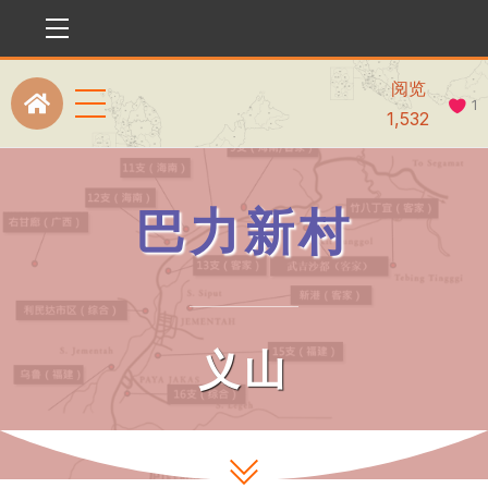
Menu
阅览
Menu
1
Icon
1,532
label
巴力新村
义山