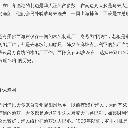
：在巴冬渔港的北边是华人渔船占多数；在南边则大多是马来人
的渔船，他们会另外聘请马来渔夫，一同出海捕鱼，工薪是在总
。
还有柔佛西海岸仅存一间的木船制造厂，商号为“阿财”，老板是
间船厂时，都是去麻坡订购船只。陈义在麻坡峇加利亚的船厂当
丹戎禺万春坊的木船厂工作。而陈义在30岁左右，选择来到巴冬
有近40年的历史。
华人渔村
潮州渔民大多来自潮州揭阳凤尾乡，以前有56户渔民，大约有50
捕到的渔获，大多都是通过罗里送去麻坡大马路巴刹，如蔡财利鱼
价比较好，渔民纷纷把渔获送去巴冬。1990年以前，罗里司机是