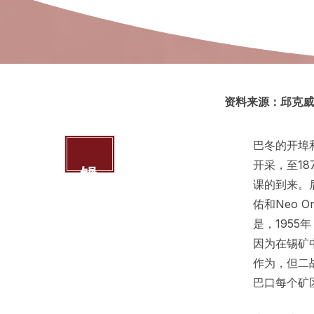
资料来源：邱克威
巴冬的开埠
锡矿
开采，至1
课的到来。
佑和Neo 
是，195
因为在锡矿中
作为，但二
巴口每个矿