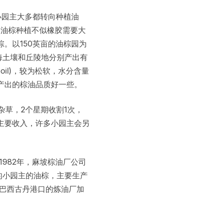
小园主大多都转向种植油
。油棕种植不似橡胶需要大
。以150英亩的油棕园为
海土壤和丘陵地分别产出有
oil)，较为松软，水分含量
产出的棕油品质好一些。
杂草，2个星期收割1次，
主要收入，许多小园主会另
982年，麻坡棕油厂公司
边99%的小园主的油棕，主要生产
巴生港口或巴西古丹港口的炼油厂加