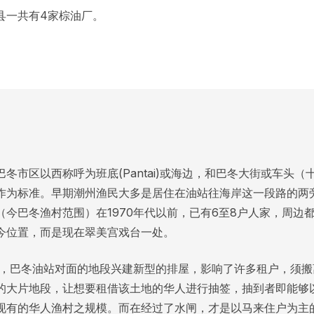
县一共有4家棕油厂。
巴冬市区以西称呼为班底(Pantai)或海边，和巴冬大街或车头
作为标准。早期潮州渔民大多是居住在油站往海岸这一段路的两
（今巴冬渔村范围）在1970年代以前，已有6至8户人家，周边
今位置，而是现在翠美宫戏台一处。
8年，巴冬油站对面的地段兴建新型的排屋，影响了许多租户，须
的大片地段，让想要租借该土地的华人进行抽签，抽到者即能够
现有的华人渔村之规模。而在经过了水闸，才是以马来住户为主