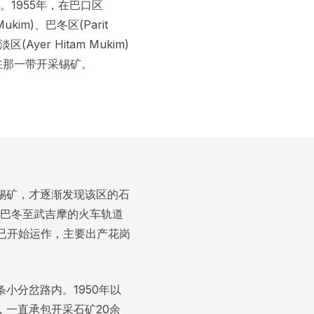
1955年，在巴口区
 Mukim)、巴冬区(Parit
区(Ayer Hitam Mukim)
在那一带开采锡矿。
锡矿，才逐渐发现该区的石
增设巴冬至武吉摩的火车轨道
厂已开始运作，主要出产花岗
小分岔路内。1950年以
一直承包开采石矿20余