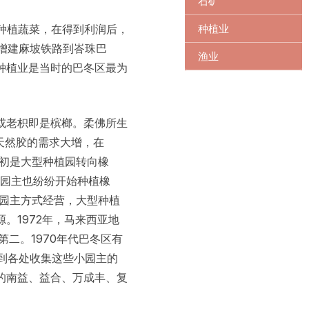
石矿
种植蔬菜，在得到利润后，
种植业
若增建麻坡铁路到峇珠巴
渔业
种植业是当时的巴冬区最为
。
或老枳即是槟榔。柔佛所生
天然胶的需求大增，在
最初是大型种植园转向橡
小园主也纷纷开始种植橡
小园主方式经营，大型种植
。1972年，马来西亚地
行第二。1970年代巴冬区有
到各处收集这些小园主的
的南益、益合、万成丰、复