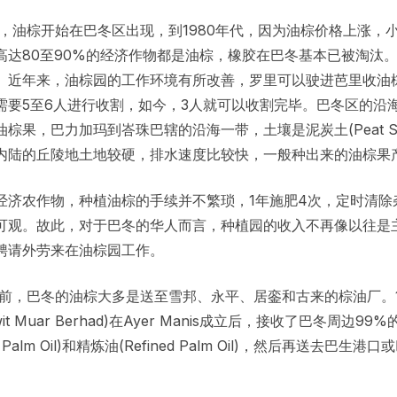
年代，油棕开始在巴冬区出现，到1980年代，因为油棕价格上涨，
高达80至90%的经济作物都是油棕，橡胶在巴冬基本已被淘汰
。近年来，油棕园的工作环境有所改善，罗里可以驶进芭里收油棕
需要5至6人进行收割，如今，3人就可以收割完毕。巴冬区的沿
棕果，巴力加玛到峇珠巴辖的沿海一带，土壤是泥炭土(Peat S
内陆的丘陵地土地较硬，排水速度比较快，一般种出来的油棕果
经济农作物，种植油棕的手续并不繁琐，1年施肥4次，定时清除
可观。故此，对于巴冬的华人而言，种植园的收入不再像以往是
聘请外劳来在油棕园工作。
代以前，巴冬的油棕大多是送至雪邦、永平、居銮和古来的棕油厂。1
 Sawit Muar Berhad)在Ayer Manis成立后，接收了巴冬周
e Palm Oil)和精炼油(Refined Palm Oil)，然后再送去