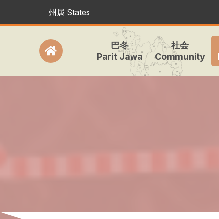
州属 States
巴冬
社会
Parit Jawa
Community
Icon
label