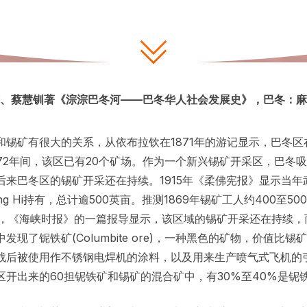
、蔡慧钏著《淙淙巴冬河——巴冬华人社会发展史》，巴冬：麻属
和锡矿有很大的关系，从依布拉钦在1871年的游记显示，巴冬区在
872年间，该区已有20个矿场。作为一个新兴锡矿开采区，巴冬
后来巴冬区的锡矿开采还在持续。1915年《柔佛宪报》显示当年
Ong Hi持有，总计逾500英亩。推测1869年锡矿工人约400至
5年，《海峡时报》的一篇报导显示，该区域的锡矿开采还在持续
发现了铌铁矿(Columbite ore)，一种黑色的矿物，价值比
战后被使用作不锈钢电焊机的涂料，以及用来生产喷气式飞机的
区开出来的60担铌铁矿和锡矿的混合矿中，有30%至40%是铌