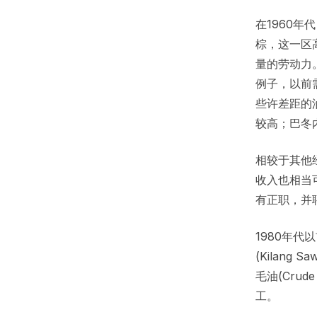
在1960
棕，这一区
量的劳动力
例子，以前
些许差距的油
较高；巴冬
相较于其他
收入也相当
有正职，并
1980年
(Kilang
毛油(Crud
工。