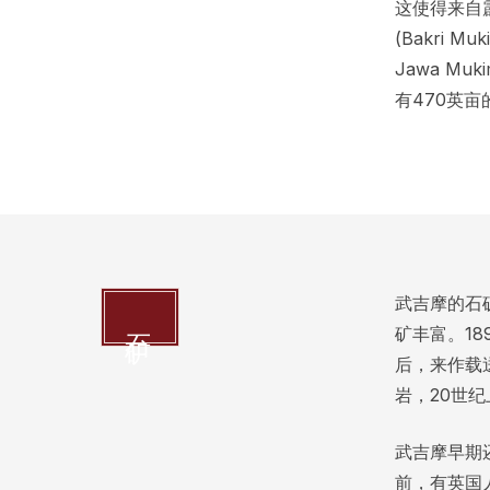
这使得来自
(Bakri Mu
Jawa Muk
有470英
武吉摩的石
石矿
矿丰富。1
后，来作载
岩，20世
武吉摩早期
前，有英国