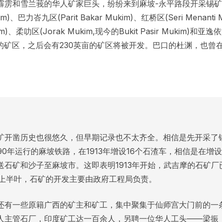
霹雳和雪兰莪的华人矿家巨头，纷纷来到麻坡-永平路段开采锡矿。
kim)、巴力峇九区(Parit Bakar Mukim)、红桥区(Seri Menanti
im)、柔叻区(Jorak Mukim,现今的Bukit Pasir Mukim)和亚逸依淡
亩的矿区，之后会有230英亩的矿区将被开发。巴口的杜渊，也曾
矿开凿历史也很悠久，但早期记录也不太齐全。相信是先开采了
890年运行的麻坡铁路，在1913年增设16个石渣车，相信是在
送石矿和沙子至麻坡市。这即表明1913年开始，武吉摩的石矿
纪上半叶，石矿的开发主要由政府工程局负责。
还有一些原籍广西的矿主和矿工，集中聚集于仙师宫大门前的一条
人主管石厂，印度矿工达一百余人，另聘一位华人工头——梁振，