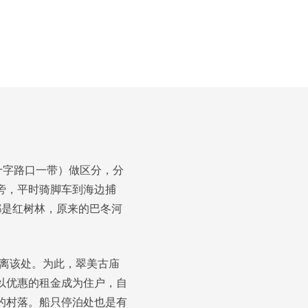
（十字路口一带）做区分，分
旁，平时骑脚车到海边捕
都是红树林，原来的巴冬河
搬离该处。为此，翠美古庙
以优惠的租金成为住户，自
的村落。船只停泊处也是有