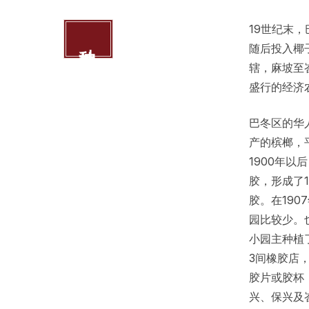
19世纪末
种植业
随后投入椰
辖，麻坡至
盛行的经济
巴冬区的华
产的槟榔，
1900年
胶，形成了
胶。在19
园比较少。
小园主种植了
3间橡胶店
胶片或胶杯
兴、保兴及