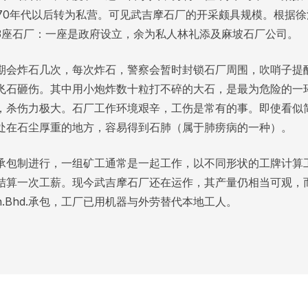
970年代以后转为私营。可见武吉摩石厂的开采颇具规模。根据徐清
3座石厂：一座是政府设立，余为私人林礼添及麻坡石厂公司。
期会炸石几次，每次炸石，警察会暂时封锁石厂周围，吹哨子提
飞石砸伤。其中用小炮炸数十粒打不碎的大石，是最为危险的一
，杀伤力极大。石厂工作环境艰辛，工伤是常有的事。即使看似简
处在石尘厚重的地方，容易得到石肺（属于肺痨病的一种）。
承包制进行，一组矿工通常是一起工作，以不同形状的工牌计算
结算一次工薪。现今武吉摩石厂还在运作，其产量仍相当可观，而
 Sdn.Bhd.承包，工厂已用机器与外劳替代本地工人。