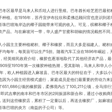
，巴冬区最早是马来人和爪哇人进行垦殖。巴冬酋长哈芝惹巴最初
子种植。在1916年，苏丹宜伊布拉欣和柔佛总顾问官也意识到
峇珠巴辖海岸边的椰子园能带来可观的收入。可见，槟榔和椰子
农产品。与在麻坡河一带，华人盛产甘蜜和胡椒的情况截然不同
人小园主主要种植栳枳、椰子和橡胶，而且大多是福建人。栳枳
平均每年，每英亩可以生产5担。随着汽车工业在1896年崛起，
以后，经英殖民政府介绍，橡胶也逐渐地取代了其他经济农产品，
1909至1910年第一次橡胶种植热潮，受其影响，马来人和华人
07年，欧人种植园进入麻坡县。巴冬区最大的特征在于，大多以
也因为小园主经营模式盛行，家庭成员是他们最重要的劳动力来源
651,686公顷的橡胶园，柔佛境内占了100,211公顷，全马排
，即武吉摩的南丰和巴冬市区的2间振源和新合和，通过小收购商
，送到这些橡胶店，累积了一定量以后，再送去橡胶厂，如麻坡
峇珠巴辖的炎方（南益的子公司）等。