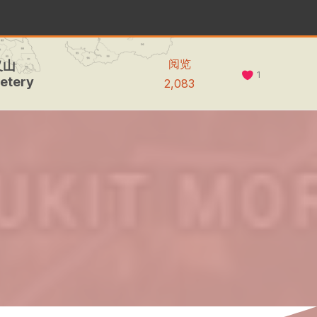
阅览
义山
1
etery
2,083