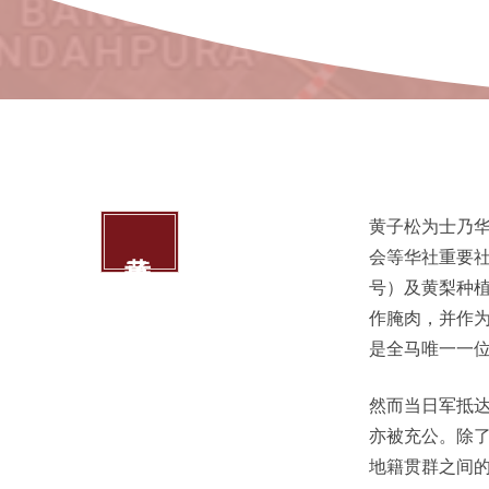
黄子松为士乃
黄子松
会等华社重要
号）及黄梨种
作腌肉，并作
是全马唯一一
然而当日军抵
亦被充公。除
地籍贯群之间的