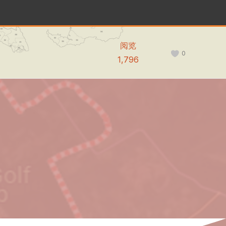
阅览
0
1,796