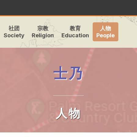
社团
宗教
教育
人物
Society
Religion
Education
People
士乃
人物