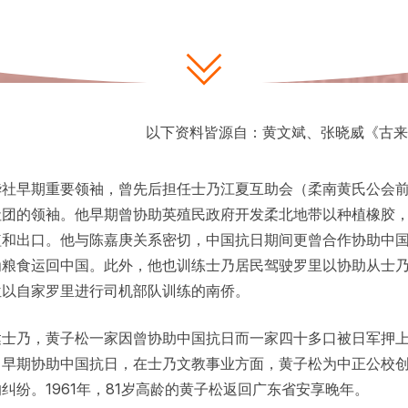
以下资料皆源自：黄文斌、张晓威《古来
华社早期重要领袖，曾先后担任士乃江夏互助会（柔南黄氏公会
社团的领袖。他早期曾协助英殖民政府开发柔北地带以种植橡胶
植和出口。他与陈嘉庚关系密切，中国抗日期间更曾合作协助中
为粮食运回中国。此外，他也训练士乃居民驾驶罗里以协助从士
位以自家罗里进行司机部队训练的南侨。
达士乃，黄子松一家因曾协助中国抗日而一家四十多口被日军押
了早期协助中国抗日，在士乃文教事业方面，黄子松为中正公校
纠纷。1961年，81岁高龄的黄子松返回广东省安享晚年。