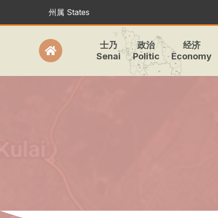
州属 States
士乃
政治
经济
Senai
Politic
Economy
Icon
label