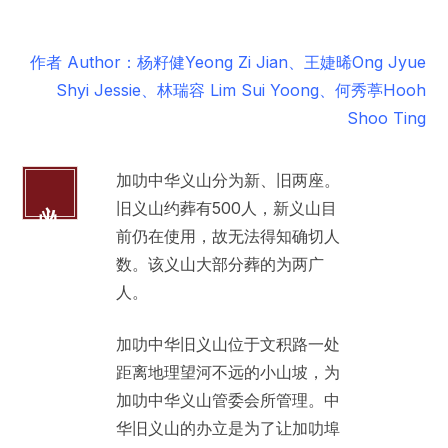
作者 Author：杨籽健Yeong Zi Jian、王婕晞Ong Jyue
Shyi Jessie、林瑞容 Lim Sui Yoong、何秀葶Hooh
Shoo Ting
加叻中华义山分为新、旧两座。
义山
旧义山约葬有500人，新义山目
前仍在使用，故无法得知确切人
数。该义山大部分葬的为两广
人。
加叻中华旧义山位于文积路一处
距离地理望河不远的小山坡，为
加叻中华义山管委会所管理。中
华旧义山的办立是为了让加叻埠