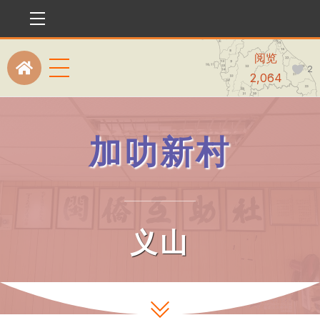
Menu
阅览
Menu
2
Icon
2,064
label
加叻新村
义山