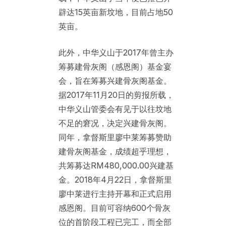
辟达15英亩新坟地，目前占地50
英亩。
此外，中华义山于2017年曾主办
筹募建骨灰阁（感恩阁）基金宴
会，旨在筹募兴建骨灰阁基金。
据2017年11月20日的剪报所载，
中华义山管委会有见于以往坟地
不足的窘况，决定兴建骨灰阁。
同年，拿督斯里廖中莱筹募赞助
建骨灰阁基金，成绩超乎理想，
共筹募达RM480,000.00兴建基
金。2018年4月22日，拿督斯里
廖中莱进行主持开幕和正式启用
感恩阁。目前可容纳600个骨灰
位的首阶段工程已完工，而全部