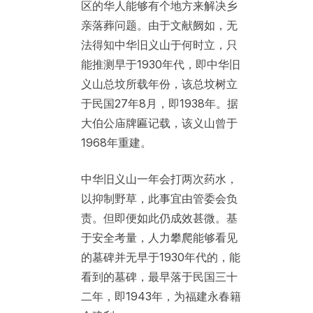
区的华人能够有个地方来解决乡
亲落葬问题。由于文献阙如，无
法得知中华旧义山于何时立，只
能推测早于1930年代，即中华旧
义山总坟所载年份，该总坟树立
于民国27年8月，即1938年。据
大伯公庙牌匾记载，该义山曾于
1968年重建。
中华旧义山一年会打两次药水，
以抑制野草，此事宜由管委会负
责。但即便如此仍成效甚微。基
于安全考量，人力攀爬能够看见
的墓碑并无早于1930年代的，能
看到的墓碑，最早落于民国三十
二年，即1943年，为福建永春籍